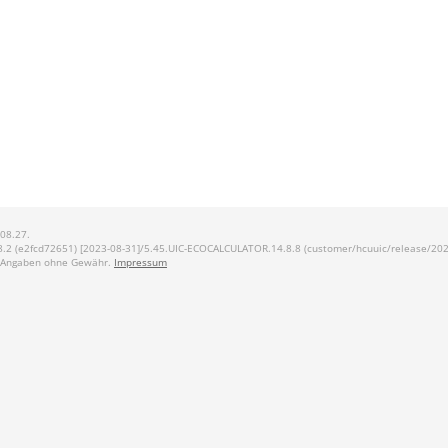
.08.27.
2 (e2fcd72651) [2023-08-31]/5.45.UIC-ECOCALCULATOR.14.8.8 (customer/hcuuic/release/2023.
e Angaben ohne Gewähr.
Impressum