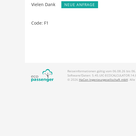
Vielen Dank
NEUE ANFRAGE
Code: F1
Reiseinformationen gültig vom 06.08.26 bis 06
Software/Daten: 5.45.UIC-ECOCALCULATOR.14.8.
© 2026
HaCon Ingenieurgesellschaft mbH
. All