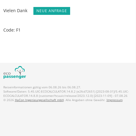
Vielen Dank
NEUE ANFRAGE
Code: F1
Reiseinformationen gültig vom 06.08.26 bis 06.08.27.
Software/Daten: 5.45.UIC-ECOCALCULATOR.14.8.2 (e2fcd72651) [2023-08-31]/5.45.UIC-
ECOCALCULATOR.14.8.8 (customer/hcuuic/release/2023.12.0) [2023-11-09] - 07.08.26
© 2026
HaCon Ingenieurgesellschaft mbH
. Alle Angaben ohne Gewähr.
Impressum