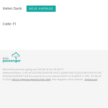
Vielen Dank
NEUE ANFRAGE
Code: F1
Reiseinformationen gültig vom 06.08.26 bis 06.08.27.
Software/Daten: 5.45.UIC-ECOCALCULATOR.14.8.2 (e2fcd72651) [2023-08-31]/5.45.UIC-
ECOCALCULATOR.14.8.8 (customer/hcuuic/release/2023.12.0) [2023-11-09] - 07.08.26
© 2026
HaCon Ingenieurgesellschaft mbH
. Alle Angaben ohne Gewähr.
Impressum