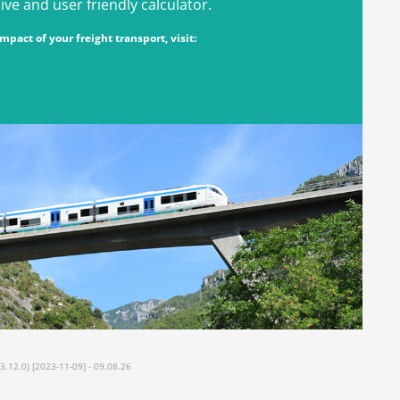
e and user friendly calculator.
pact of your freight transport, visit:
12.0) [2023-11-09] - 09.08.26