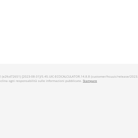
 (e2fcd72651) [2023-08-31]/5.45.UIC-ECOCALCULATOR.14.8.8 (customer/hcuuic/release/2023.1
declina ogni responsabilità sulle informazioni pubblicate.
Stampare