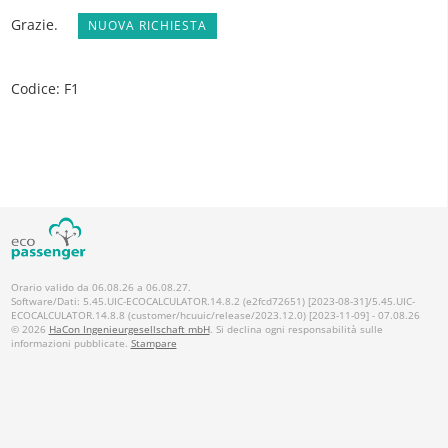
Grazie.
NUOVA RICHIESTA
Codice: F1
Orario valido da 06.08.26 a 06.08.27.
Software/Dati: 5.45.UIC-ECOCALCULATOR.14.8.2 (e2fcd72651) [2023-08-31]/5.45.UIC-
ECOCALCULATOR.14.8.8 (customer/hcuuic/release/2023.12.0) [2023-11-09] - 07.08.26
© 2026
HaCon Ingenieurgesellschaft mbH
. Si declina ogni responsabilità sulle
informazioni pubblicate.
Stampare