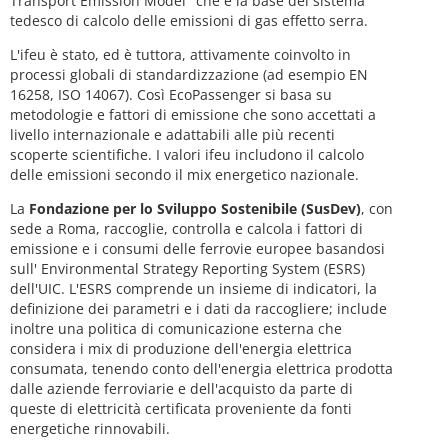
Transport Emission Model" che è la base del sistema
tedesco di calcolo delle emissioni di gas effetto serra.
L'ifeu è stato, ed è tuttora, attivamente coinvolto in
processi globali di standardizzazione (ad esempio EN
16258, ISO 14067). Così EcoPassenger si basa su
metodologie e fattori di emissione che sono accettati a
livello internazionale e adattabili alle più recenti
scoperte scientifiche. I valori ifeu includono il calcolo
delle emissioni secondo il mix energetico nazionale.
La
Fondazione per lo Sviluppo Sostenibile (SusDev)
, con
sede a Roma, raccoglie, controlla e calcola i fattori di
emissione e i consumi delle ferrovie europee basandosi
sull' Environmental Strategy Reporting System (ESRS)
dell'UIC. L'ESRS comprende un insieme di indicatori, la
definizione dei parametri e i dati da raccogliere; include
inoltre una politica di comunicazione esterna che
considera i mix di produzione dell'energia elettrica
consumata, tenendo conto dell'energia elettrica prodotta
dalle aziende ferroviarie e dell'acquisto da parte di
queste di elettricità certificata proveniente da fonti
energetiche rinnovabili.